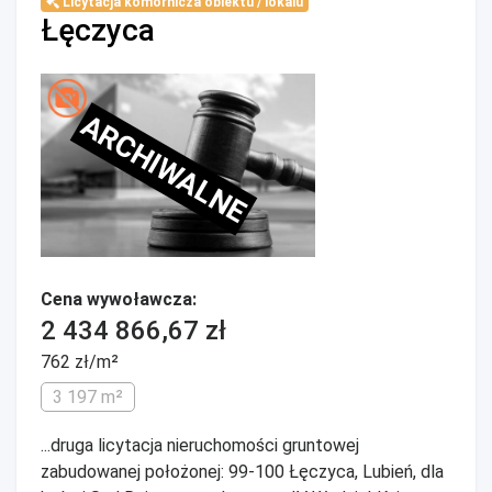
Licytacja komornicza obiektu / lokalu
Łęczyca
ARCHIWALNE
Cena wywoławcza:
2 434 866,67 zł
762 zł/m²
3 197 m²
...druga licytacja nieruchomości gruntowej
zabudowanej położonej: 99-100 Łęczyca, Lubień, dla