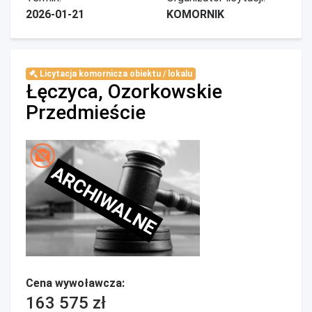
2026-01-21
KOMORNIK
Licytacja komornicza obiektu / lokalu
Łęczyca, Ozorkowskie
Przedmieście
ARCHIWALNE
Cena wywoławcza:
163 575 zł