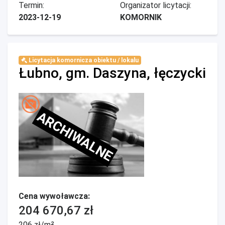
Termin:
Organizator licytacji:
2023-12-19
KOMORNIK
Licytacja komornicza obiektu / lokalu
Łubno, gm. Daszyna, łęczycki
ARCHIWALNE
Cena wywoławcza:
204 670,67 zł
206 zł/m²