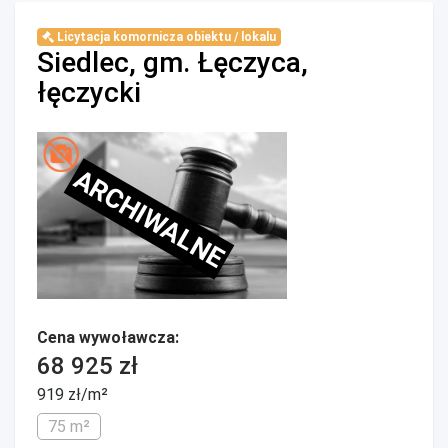
Licytacja komornicza obiektu / lokalu
Siedlec, gm. Łęczyca,
łęczycki
ARCHIWALNE
Cena wywoławcza:
68 925 zł
919 zł/m²
75 m²