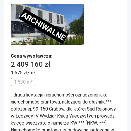
ARCHIWALNE
Cena wywoławcza:
2 409 160 zł
1 575 zł/m²
1 530 m²
...druga licytacja nieruchomości oznaczonej jako
nieruchomość gruntowa, należącej do dłużnika***
położonej: 99-150 Grabów, dla której Sąd Rejonowy
w Łęczycy IV Wydział Ksiąg Wieczystych prowadzi
księgę wieczystą o numerze KW *** [NKW: ***].
Nieruchomość gruntowa, zabudowana, położona w