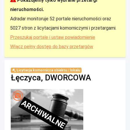
Pokazujemy tylko wybrane przetargi
nieruchomości.
Adradar monitoruje 52 portale nieruchomości oraz
5027 stron z licytacjami komorniczymi i przetargami.
Przeszukaj portale i ustaw powiadomienie
Włącz pełny dostęp do bazy przetargów
Licytacja komornicza obiektu / lokalu
Łęczyca, DWORCOWA
ARCHIWALNE