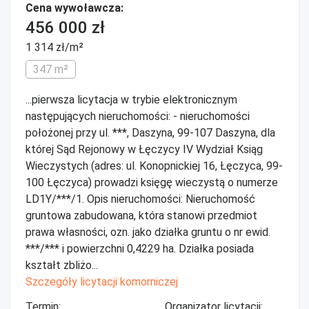
Cena wywoławcza:
456 000 zł
1 314 zł/m²
347 m²
...pierwsza licytacja w trybie elektronicznym
następujących nieruchomości: - nieruchomości
położonej przy ul. ***, Daszyna, 99-107 Daszyna, dla
której Sąd Rejonowy w Łęczycy IV Wydział Ksiąg
Wieczystych (adres: ul. Konopnickiej 16, Łęczyca, 99-
100 Łęczyca) prowadzi księgę wieczystą o numerze
LD1Y/***/1. Opis nieruchomości: Nieruchomość
gruntowa zabudowana, która stanowi przedmiot
prawa własności, ozn. jako działka gruntu o nr ewid.
***/*** i powierzchni 0,4229 ha. Działka posiada
kształt zbliżo...
Szczegóły licytacji komorniczej
Termin:
Organizator licytacji: