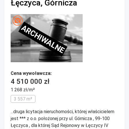
Łęczyca, Górnicza
ARCHIWALNE
Cena wywoławcza:
4 510 000 zł
1 268 zł/m²
3 557 m²
...druga licytacja nieruchomości, której właścicielem
jest *** z o.o. położonej przy ul. Górnicza , 99-100
Łęczyca , dla której Sąd Rejonowy w Łęczycy IV