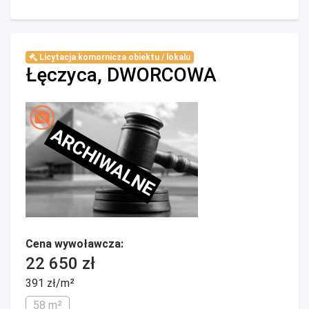
Licytacja komornicza obiektu / lokalu
Łęczyca, DWORCOWA
ARCHIWALNE
Cena wywoławcza:
22 650 zł
391 zł/m²
58 m²