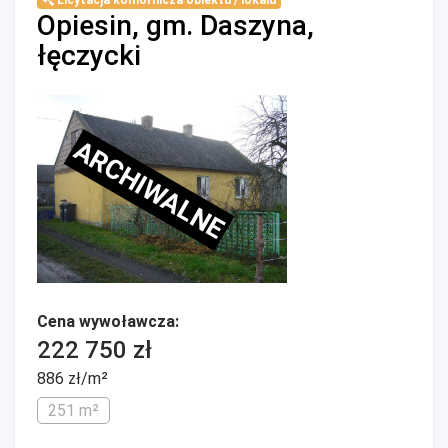
Licytacja komornicza obiektu / lokalu
Opiesin, gm. Daszyna,
łęczycki
ARCHIWALNE
Cena wywoławcza:
222 750 zł
886 zł/m²
251 m²