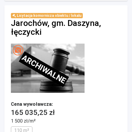
Licytacja komornicza obiektu / lokalu
Jarochów, gm. Daszyna,
łęczycki
ARCHIWALNE
Cena wywoławcza:
165 035,25 zł
1 500 zł/m²
110 m²