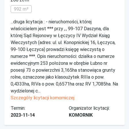
992 m²
...druga licytacja : - nieruchomości, której
właścicielem jest *** przy ,., 99-107 Daszyna, dla
której Sąd Rejonowy w Łęczycy IV Wydział Ksiąg
Wieczystych (adres: ul. ul. Konopnickiej 16, Łęczyca,
99-100 Łęczyca) prowadzi księgę wieczystą o
numerze ***. Opis nieruchomości: działka o numerze
ewidencyjnym 253 położona w obrębie Łubno nr
posesji 73 o powierzchni 3,165ha stanowiąca grunty
rolne, oznaczone jako klasoużytek RIIIa o pow.
0,4333ha, RIVa o pow. 0,6571ha oraz RV 1,7085ha. Na
wydzielonej c...
Szczegóły licytacji komorniczej
Termin:
Organizator licytacji:
2023-11-14
KOMORNIK