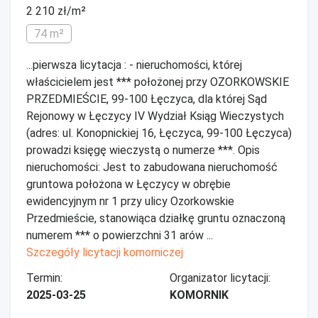
2 210 zł/m²
74 m²
...pierwsza licytacja : - nieruchomości, której
właścicielem jest *** położonej przy OZORKOWSKIE
PRZEDMIEŚCIE, 99-100 Łęczyca, dla której Sąd
Rejonowy w Łęczycy IV Wydział Ksiąg Wieczystych
(adres: ul. Konopnickiej 16, Łęczyca, 99-100 Łęczyca)
prowadzi księgę wieczystą o numerze ***. Opis
nieruchomości: Jest to zabudowana nieruchomość
gruntowa położona w Łęczycy w obrębie
ewidencyjnym nr 1 przy ulicy Ozorkowskie
Przedmieście, stanowiąca działkę gruntu oznaczoną
numerem *** o powierzchni 31 arów ...
Szczegóły licytacji komorniczej
Termin:
Organizator licytacji:
2025-03-25
KOMORNIK