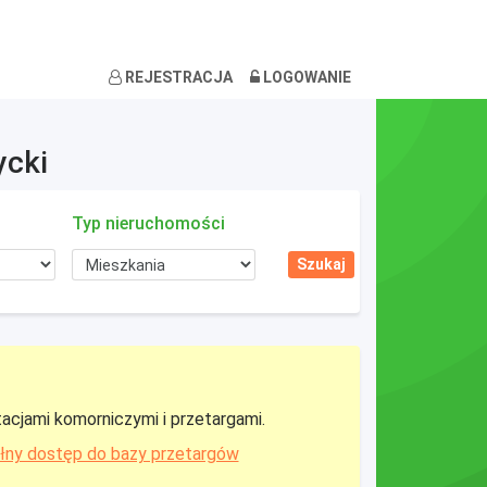
REJESTRACJA
LOGOWANIE
ycki
Typ nieruchomości
tacjami komorniczymi i przetargami.
łny dostęp do bazy przetargów