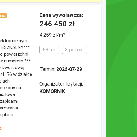
Cena wywoławcza:
nia
246 450 zł
4 259 zł/m²
elektronicznym
MIESZKALNY***
58 m²
3 pokoje
 o powierzchni
ny numerem ***.
cy Dworcowej
Termin:
2026-07-29
8/1176 w działce
ciach
Organizator licytacji:
ołożony na
KOMORNIK
miotowa
 zapisami
arowania
i planu
..
ej