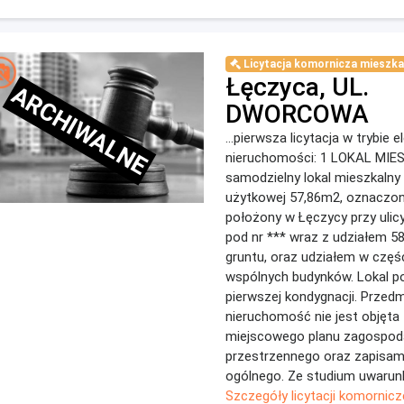
Licytacja komornicza mieszka
Łęczyca, UL.
ARCHIWALNE
DWORCOWA
...pierwsza licytacja w trybie 
nieruchomości: 1 LOKAL MI
samodzielny lokal mieszkalny
użytkowej 57,86m2, oznaczo
położony w Łęczycy przy uli
pod nr *** wraz z udziałem 5
gruntu, oraz udziałem w częś
wspólnych budynków. Lokal p
pierwszej kondygnacji. Przed
nieruchomość nie jest objęta
miejscowego planu zagospod
przestrzennego oraz zapisam
ogólnego. Ze studium uwarunk
Szczegóły licytacji komornicz