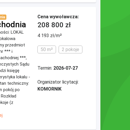
Cena wywoławcza:
nia
chodnia
208 800 zł
omości: LOKAL
4 193 zł/m²
okalowa
ny przedmiot
50 m²
2 pokoje
r *** i
achodniej ***,
ieczystych Sądu
Termin:
2026-07-27
dzi księgę
rystyka lokalu -
Organizator licytacji:
 Stan techniczny:
KOMORNIK
en pokój po
 Rozkład
koje (z
ej