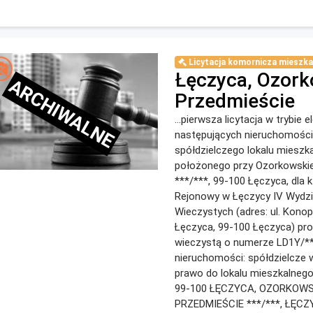
Licytacja komornicza mieszka
Łęczyca, Ozork
ARCHIWALNE
Przedmieście
...pierwsza licytacja w trybie 
następujących nieruchomości:
spółdzielczego lokalu mieszk
położonego przy Ozorkowski
***/***, 99-100 Łęczyca, dla 
Rejonowy w Łęczycy IV Wydzi
Wieczystych (adres: ul. Konopn
Łęczyca, 99-100 Łęczyca) pro
wieczystą o numerze LD1Y/**
nieruchomości: spółdzielcze
prawo do lokalu mieszkalnego
99-100 ŁĘCZYCA, OZORKOWS
PRZEDMIEŚCIE ***/***, ŁĘCZYC