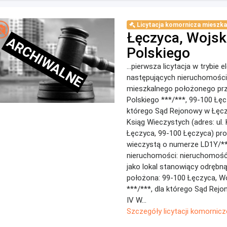
Licytacja komornicza mieszka
Łęczyca, Wojsk
ARCHIWALNE
Polskiego
...pierwsza licytacja w trybie 
następujących nieruchomości:
mieszkalnego położonego pr
Polskiego ***/***, 99-100 Łęc
którego Sąd Rejonowy w Łęcz
Ksiąg Wieczystych (adres: ul. 
Łęczyca, 99-100 Łęczyca) pro
wieczystą o numerze LD1Y/**
nieruchomości: nieruchomoś
jako lokal stanowiący odrębn
położona: 99-100 Łęczyca, W
***/***, dla którego Sąd Rej
IV W...
Szczegóły licytacji komornicz