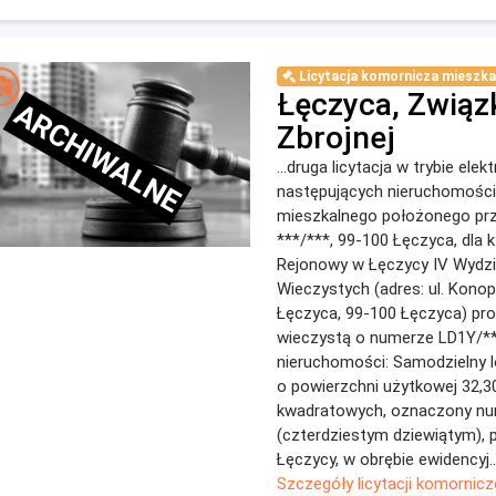
Licytacja komornicza mieszka
Łęczyca, Związ
ARCHIWALNE
Zbrojnej
...druga licytacja w trybie ele
następujących nieruchomości:
mieszkalnego położonego prz
***/***, 99-100 Łęczyca, dla 
Rejonowy w Łęczycy IV Wydzi
Wieczystych (adres: ul. Konopn
Łęczyca, 99-100 Łęczyca) pro
wieczystą o numerze LD1Y/**
nieruchomości: Samodzielny l
o powierzchni użytkowej 32,
kwadratowych, oznaczony n
(czterdziestym dziewiątym),
Łęczycy, w obrębie ewidencyj..
Szczegóły licytacji komornicz