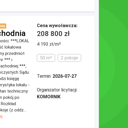
Cena wywoławcza:
nia
chodnia
208 800 zł
omości: ***LOKAL
4 193 zł/m²
ć lokalowa
ny przedmiot
50 m²
2 pokoje
r *** i
achodniej ***,
ieczystych Sądu
Termin:
2026-07-27
dzi księgę
rystyka lokalu -
Organizator licytacji:
 Stan techniczny:
KOMORNIK
en pokój po
 Rozkład
koje (z oddz...
ej