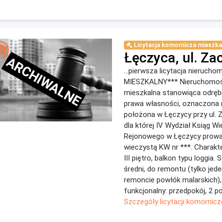
Licytacja komornicza mieszka
Łęczyca, ul. Za
ARCHIWALNE
...pierwsza licytacja nieruch
MIESZKALNY*** Nieruchomoś
mieszkalna stanowiąca odręb
prawa własności, oznaczona n
położona w Łęczycy przy ul. Z
dla której IV Wydział Ksiąg W
Rejonowego w Łęczycy prowa
wieczystą KW nr ***. Charakte
III piętro, balkon typu loggia.
średni, do remontu (tylko jed
remoncie powłók malarskich),
funkcjonalny: przedpokój, 2 po
Szczegóły licytacji komornicz