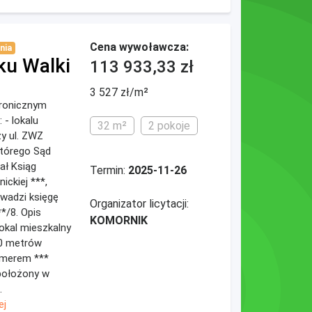
Cena wywoławcza:
nia
ku Walki
113 933,33 zł
3 527 zł/m²
ktronicznym
 - lokalu
32 m²
2 pokoje
y ul. ZWZ
którego Sąd
ał Ksiąg
Termin:
2025-11-26
ickiej ***,
wadzi księgę
Organizator licytacji:
*/8. Opis
KOMORNIK
okal mieszkalny
30 metrów
umerem ***
 położony w
.
ej