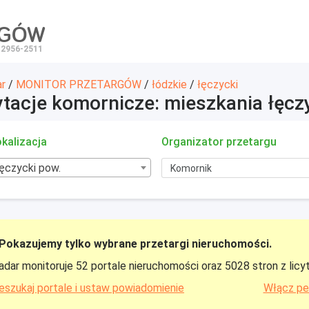
RGÓW
 2956-2511
ar
/
MONITOR PRZETARGÓW
/
łódzkie
/
łęczycki
ytacje komornicze: mieszkania łęcz
kalizacja
Organizator przetargu
łęczycki pow.
Pokazujemy tylko wybrane przetargi nieruchomości.
adar monitoruje 52 portale nieruchomości oraz 5028 stron z licy
eszukaj portale i ustaw powiadomienie
Włącz pe