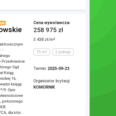
Cena wywoławcza:
nia
owskie
258 975 zł
3 438 zł/m²
elektronicznym
 -
75 m²
3 pokoje
alnego
e Przedmieście
którego Sąd
Termin:
2025-09-23
ał Ksiąg
ickiej 16,
Organizator licytacji:
wadzi księgę
KOMORNIK
*/9. Opis
 własnościowe
, położonego:
KIE
A, dla któr...