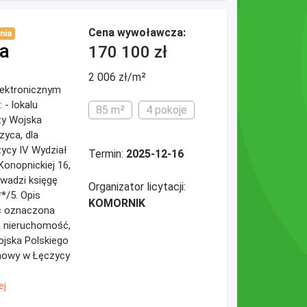
Cena wywoławcza:
nia
a
170 100 zł
2 006 zł/m²
elektronicznym
 - lokalu
85 m²
4 pokoje
zy Wojska
zyca, dla
ycy IV Wydział
Termin:
2025-12-16
Konopnickiej 16,
wadzi księgę
Organizator licytacji:
*/5. Opis
KOMORNIK
ć oznaczona
ą nieruchomość,
ojska Polskiego
onowy w Łęczycy
ej