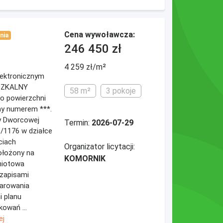
Cena wywoławcza:
nia
246 450 zł
4 259 zł/m²
elektronicznym
ESZKALNY
58 m²
3 pokoje
 o powierzchni
ny numerem ***.
cy Dworcowej
Termin:
2026-07-29
8/1176 w działce
ciach
Organizator licytacji:
ołożony na
KOMORNIK
miotowa
 zapisami
arowania
i planu
owań ...
ej