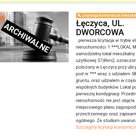
Licytacja komornicza mieszka
Łęczyca, UL.
ARCHIWALNE
DWORCOWA
...pierwsza licytacja w trybie 
nieruchomości: 1 ***LOKAL 
samodzielny lokal mieszkalny
użytkowej 57,86m2, oznaczo
położony w Łęczycy przy uli
pod nr *** wraz z udziałem 5
gruntu, oraz udziałem w częś
wspólnych budynków. Lokal p
pierwszej kondygnacji. Przed
nieruchomość nie jest objęta
miejscowego planu zagospod
przestrzennego oraz zapisam
ogólnego. Ze studium uwarun.
Szczegóły licytacji komornicz