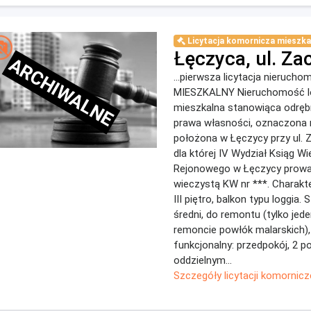
Licytacja komornicza mieszka
Łęczyca, ul. Za
ARCHIWALNE
...pierwsza licytacja nieruch
MIESZKALNY Nieruchomość l
mieszkalna stanowiąca odręb
prawa własności, oznaczona n
położona w Łęczycy przy ul. Z
dla której IV Wydział Ksiąg W
Rejonowego w Łęczycy prowa
wieczystą KW nr ***. Charakte
III piętro, balkon typu loggia.
średni, do remontu (tylko jed
remoncie powłók malarskich),
funkcjonalny: przedpokój, 2 po
oddzielnym...
Szczegóły licytacji komornicz