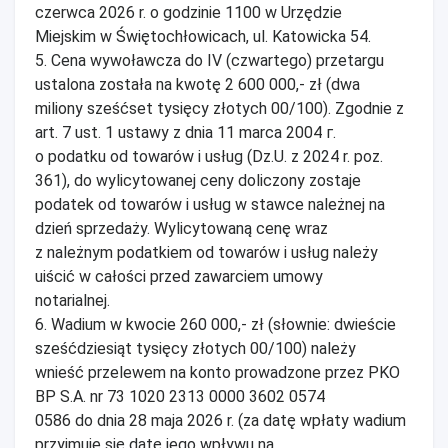
czerwca 2026 r. o godzinie 1100 w Urzędzie
Miejskim w Świętochłowicach, ul. Katowicka 54.
5. Cena wywoławcza do IV (czwartego) przetargu
ustalona została na kwotę 2 600 000,- zł (dwa
miliony sześćset tysięcy złotych 00/100). Zgodnie z
art. 7 ust. 1 ustawy z dnia 11 marca 2004 г.
o podatku od towarów i usług (Dz.U. z 2024 r. poz.
361), do wylicytowanej ceny doliczony zostaje
podatek od towarów i usług w stawce należnej na
dzień sprzedaży. Wylicytowaną cenę wraz
z należnym podatkiem od towarów i usług należy
uiścić w całości przed zawarciem umowy
notarialnej.
6. Wadium w kwocie 260 000,- zł (słownie: dwieście
sześćdziesiąt tysięcy złotych 00/100) należy
wnieść przelewem na konto prowadzone przez PKO
BP S.A. nr 73 1020 2313 0000 3602 0574
0586 do dnia 28 maja 2026 r. (za datę wpłaty wadium
przyjmuje się datę jego wpływu na