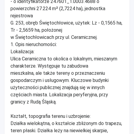
- o identyfikatorze 247601_1.0003.4688 o
powierzchni 27.224 m² (2,7224 ha), jednostka
rejestrowa
G. 253, obręb Świętochłowice, użytek: Lz - 0,1565 ha,
Tr - 2,5659 ha, położonej
w Świętochłowicach przy ul. Ceramicznej.
1. Opis nieruchomości:
Lokalizacja:
Ulica Ceramiczna to okolica o lokalnym, mieszanym
charakterze. Występuje tu zabudowa
mieszkalna, ale także tereny o przeznaczeniu
gospodarczym i usługowym. Kluczowe budynki
użyteczności publicznej znajdują się w innych
częściach miasta. Lokalizacja peryferyjna, przy
granicy z Rudą Śląską.
Kształt, topografia terenu i uzbrojenie:
Działka wielokątna, o kształcie zbliżonym do trapezu,
teren płaski. Działka leży na niewielkiej skarpie,