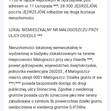
11:00 w Sądzie Rejonowym w Jędrzejowie, pod
adresem ul. 11 Listopada ***, 28-300 JĘDRZEJÓW,
poczta JĘDRZEJÓW, odbędzie się druga licytacja
nieruchomości:
LOKAL NIEMIESZKALNY NR MAŁOGOSZCZU PRZY
ULICY OSIEDLE ***
Nieruchomości lokalowej niemieszkalnej nr
wydzielonej w budynku zlokalizowanym na terenie
miejscowości Małogoszcz przy ulicy Osiedle ***,
powiat jędrzejowski, województwo świętokrzyskie,
jednostka ewidencyjna 260203_4 Małogoszcz-
miasto, obręb 0001 Małogoszcz. Działka gruntu nr ew.
***/*** posiada bezpośredni dostęp do drogi
publicznej, ulicy Słonecznej. Zgodnie z ewidencją
gruntów posiada użytki oznaczone jako inne tereny
zabudowane o symbolu Bi, powierzchnia działki gruntu
uwidoczniona w ewidencji gruntów 0,4136ha.