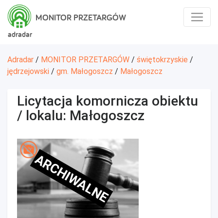
MONITOR PRZETARGÓW
adradar
Adradar
/
MONITOR PRZETARGÓW
/
świętokrzyskie
/
jędrzejowski
/
gm. Małogoszcz
/
Małogoszcz
Licytacja komornicza obiektu
/ lokalu: Małogoszcz
ARCHIWALNE