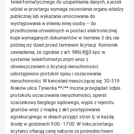
teleinformatycznego do uzupełnienia danych, a jeżeli
udział w przetargu wymaga zezwolenia organu władzy
publicznej lub wykazania umocowania do
występowania w imieniu innej osoby – do
przedłożenia utrwalonych w postaci elektronicznej
kopii wymaganych dokumentów w terminie 3 dni, nie
później niż dzień przed terminem licytacji Komornik
zawiadamia, że zgodnie z art. 986(4)§5 kpc w
systemie teleinformatycznym wraz z
obwieszczeniem o licytacji nieruchomości
udostępniono protokół opisu i oszacowania
nieruchomości. W kancelarii mieszczącej się: 30-319
Kraków ulica Tyniecka **/** można przeglądać odpis
protokołu oszacowania nieruchomości, operat
szacunkowy biegłego sądowego, wypis z rejestru
gruntów wraz z mapką z akt postępowania
egzekucyjnego w dniach przyjęć stron tj. w każdą
środę w godzinach 9:00 -17:00. W toku przetargu
licytanci ofiarują cenę nabycia za pośrednictwem