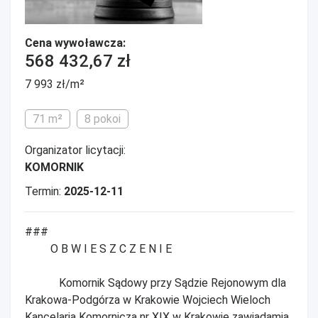
Cena wywoławcza:
568 432,67 zł
7 993 zł/m²
71 m²
8 pokoi
Organizator licytacji:
KOMORNIK
Termin:
2025-12-11
###
O B W I E S Z C Z E N I E
Komornik Sądowy przy Sądzie Rejonowym dla
Krakowa-Podgórza w Krakowie Wojciech Wieloch
Kancelaria Komornicza nr XIX w Krakowie zawiadamia,