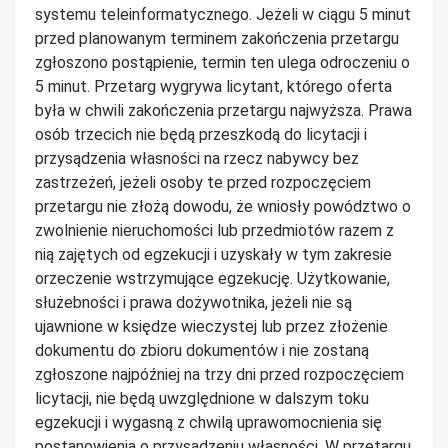
systemu teleinformatycznego. Jeżeli w ciągu 5 minut
przed planowanym terminem zakończenia przetargu
zgłoszono postąpienie, termin ten ulega odroczeniu o
5 minut. Przetarg wygrywa licytant, którego oferta
była w chwili zakończenia przetargu najwyższa. Prawa
osób trzecich nie będą przeszkodą do licytacji i
przysądzenia własności na rzecz nabywcy bez
zastrzeżeń, jeżeli osoby te przed rozpoczęciem
przetargu nie złożą dowodu, że wniosły powództwo o
zwolnienie nieruchomości lub przedmiotów razem z
nią zajętych od egzekucji i uzyskały w tym zakresie
orzeczenie wstrzymujące egzekucję. Użytkowanie,
służebności i prawa dożywotnika, jeżeli nie są
ujawnione w księdze wieczystej lub przez złożenie
dokumentu do zbioru dokumentów i nie zostaną
zgłoszone najpóźniej na trzy dni przed rozpoczęciem
licytacji, nie będą uwzględnione w dalszym toku
egzekucji i wygasną z chwilą uprawomocnienia się
postanowienia o przysądzeniu własności. W przetargu