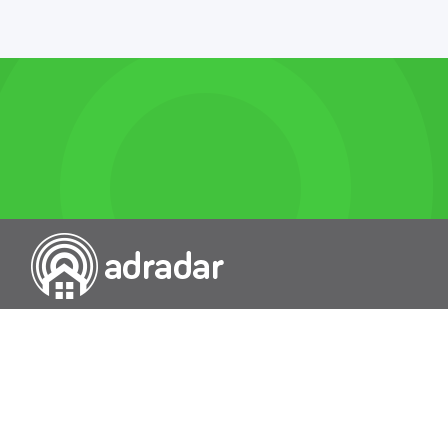
Przeszukiwarka portali nieruchomości
Wykazy
Rokowania
Baza wiedzy
O nas
Kontakt
Wydawcą Dziennika Monitor Przetargów, wpisanego do Rejestru
Dzienników i Czasopism pod nr 21274, jest Uniradar sp. z o.o. z