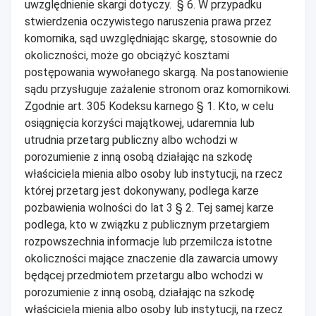
uwzględnienie skargi dotyczy. § 6. W przypadku
stwierdzenia oczywistego naruszenia prawa przez
komornika, sąd uwzględniając skargę, stosownie do
okoliczności, może go obciążyć kosztami
postępowania wywołanego skargą. Na postanowienie
sądu przysługuje zażalenie stronom oraz komornikowi.
Zgodnie art. 305 Kodeksu karnego § 1. Kto, w celu
osiągnięcia korzyści majątkowej, udaremnia lub
utrudnia przetarg publiczny albo wchodzi w
porozumienie z inną osobą działając na szkodę
właściciela mienia albo osoby lub instytucji, na rzecz
której przetarg jest dokonywany, podlega karze
pozbawienia wolności do lat 3 § 2. Tej samej karze
podlega, kto w związku z publicznym przetargiem
rozpowszechnia informacje lub przemilcza istotne
okoliczności mające znaczenie dla zawarcia umowy
będącej przedmiotem przetargu albo wchodzi w
porozumienie z inną osobą, działając na szkodę
właściciela mienia albo osoby lub instytucji, na rzecz