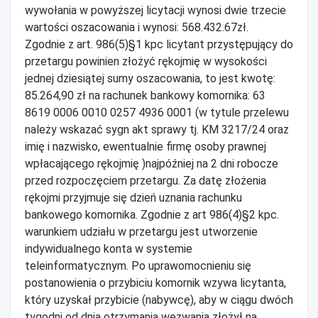
wywołania w powyższej licytacji wynosi dwie trzecie
wartości oszacowania i wynosi: 568.432.67zł.
Zgodnie z art. 986(5)§1 kpc licytant przystępujący do
przetargu powinien złożyć rękojmię w wysokości
jednej dziesiątej sumy oszacowania, to jest kwotę:
85.264,90 zł na rachunek bankowy komornika: 63
8619 0006 0010 0257 4936 0001 (w tytule przelewu
należy wskazać sygn akt sprawy tj. KM 3217/24 oraz
imię i nazwisko, ewentualnie firmę osoby prawnej
wpłacającego rękojmię )najpóźniej na 2 dni robocze
przed rozpoczęciem przetargu. Za datę złożenia
rękojmi przyjmuje się dzień uznania rachunku
bankowego komornika. Zgodnie z art 986(4)§2 kpc.
warunkiem udziału w przetargu jest utworzenie
indywidualnego konta w systemie
teleinformatycznym. Po uprawomocnieniu się
postanowienia o przybiciu komornik wzywa licytanta,
który uzyskał przybicie (nabywcę), aby w ciągu dwóch
tygodni od dnia otrzymania wezwania złożył na