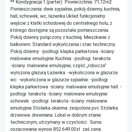
** Kondygnacja:1 (parter) Powierzchnia: 71,12m2
Pomieszczenia: dwie sypialnie, pokój dzienny, kuchnia,
hall, schowek, wc, łazienka Układ funkcjonalny:
wejście z klatki schodowej do centralnego holu, z
którego dostępne są pozostałe pomieszczenia.
Pokój dzienny połączony z kuchnią. Mieszkanie z
balkonem. Standard wykończenia i stan techniczny
Pokój dzienny: -podłogi: klepka parkietowa -ściany:
malowane emulsyjnie Kuchnia: -podłogi: terakota
-ściany: malowane emulsyjnie; część „robocza”
wyłożona glazurą Łazienka: -wykończona w glazurze
wc: -wykończona w glazurze sypialnie: -podłogi:
klepka parkietowa -ściany: malowane emulsyjnie hall: -
podłogi: terakota -ściany: malowane emulsyjnie
schowek: -podłogi: terakota -ściany: malowane
emulsyjnie Stolarka okienna: zespolona pvc Stolarka
drzwiowa: drewniana. Lokal w dobrym stanie
technicznym, utrzymany w czystości. Suma
oszacowania wynosi 852.649.00zł zaś cena