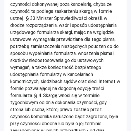
czynności dokonywanej poza kancelarią, chyba że
czynność ta podlega zaskarżeniu skargą w formie
ustnej. § 33.Minister Sprawiedliwości określi, w
drodze rozporządzenia, wzór i sposób udostępniania
urzędowego formularza skargi, mając na względzie
ustawowe wymagania przewidziane dla tego pisma,
potrzebę zamieszczenia niezbędnych pouczeń co do
sposobu wypełniania formularza, wnoszenia pisma i
skutków niedostosowania go do ustawowych
wymagań, a także konieczność bezpłatnego
udostępniania formularzy w kancelariach
komorniczych, siedzibach sądów oraz sieci Internet w
formie pozwalającej na dogodną edycję treści
formularza. § 4. Skargę wnosi się w terminie
tygodniowym od dnia dokonania czynności, gdy
strona lub osoba, której prawo zostało przez
czynność komornika naruszone bądź zagrożone, była
przy czynności obecna lub była o jej terminie
zawiadomiona; w innych przypadkach - od dnia