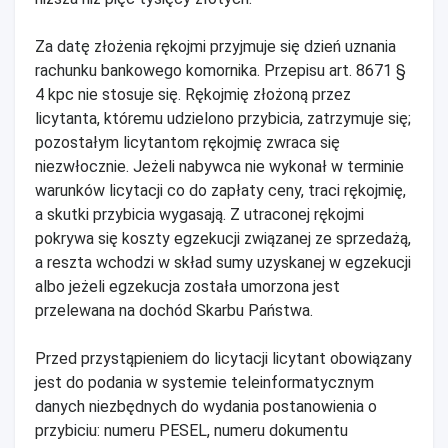
Za datę złożenia rękojmi przyjmuje się dzień uznania
rachunku bankowego komornika. Przepisu art. 8671 §
4 kpc nie stosuje się. Rękojmię złożoną przez
licytanta, któremu udzielono przybicia, zatrzymuje się;
pozostałym licytantom rękojmię zwraca się
niezwłocznie. Jeżeli nabywca nie wykonał w terminie
warunków licytacji co do zapłaty ceny, traci rękojmię,
a skutki przybicia wygasają. Z utraconej rękojmi
pokrywa się koszty egzekucji związanej ze sprzedażą,
a reszta wchodzi w skład sumy uzyskanej w egzekucji
albo jeżeli egzekucja została umorzona jest
przelewana na dochód Skarbu Państwa.
Przed przystąpieniem do licytacji licytant obowiązany
jest do podania w systemie teleinformatycznym
danych niezbędnych do wydania postanowienia o
przybiciu: numeru PESEL, numeru dokumentu