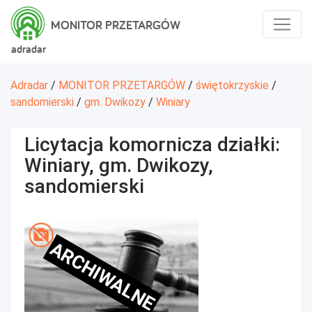
MONITOR PRZETARGÓW
adradar
Adradar
/
MONITOR PRZETARGÓW
/
świętokrzyskie
/
sandomierski
/
gm. Dwikozy
/
Winiary
Licytacja komornicza działki:
Winiary, gm. Dwikozy,
sandomierski
ARCHIWALNE